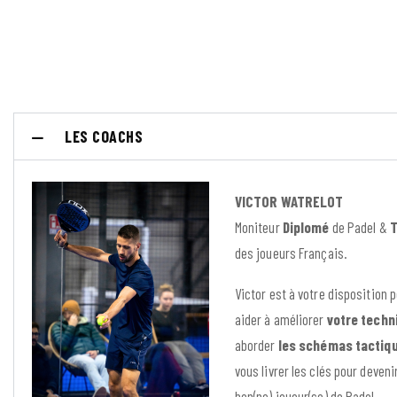
LES COACHS
VICTOR WATRELOT
Moniteur
Diplomé
de Padel &
T
des joueurs Français.
Victor est à votre disposition 
aider à améliorer
votre techn
aborder
les schémas tactiq
vous livrer les clés pour deveni
bon(ne) joueur(se) de Padel.