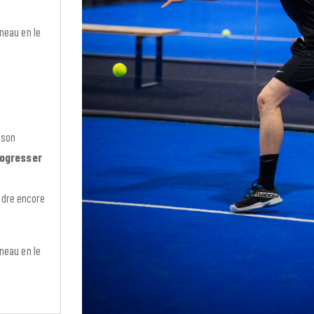
neau en le
 son
ogresser
ndre encore
neau en le