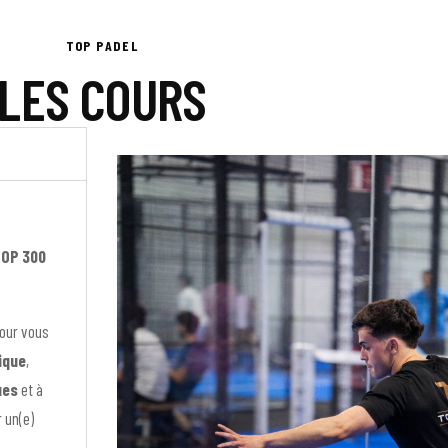
TOP PADEL
LES COURS
OP 300
pour vous
ique
,
ues
et à
r un(e)