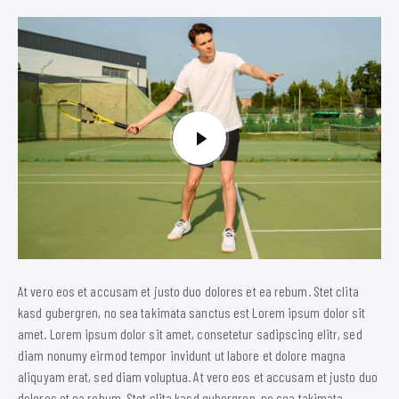
At vero eos et accusam et justo duo dolores et ea rebum. Stet clita
kasd gubergren, no sea takimata sanctus est Lorem ipsum dolor sit
amet. Lorem ipsum dolor sit amet, consetetur sadipscing elitr, sed
diam nonumy eirmod tempor invidunt ut labore et dolore magna
aliquyam erat, sed diam voluptua. At vero eos et accusam et justo duo
dolores et ea rebum. Stet clita kasd gubergren, no sea takimata