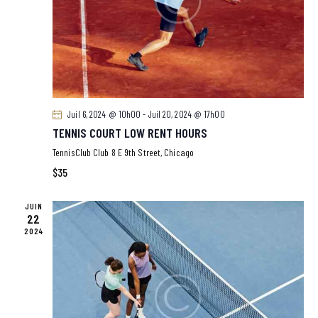
E
S
É
V
È
N
Juil 6, 2024 @ 10h00
-
Juil 20, 2024 @ 17h00
E
TENNIS COURT LOW RENT HOURS
M
TennisClub Club
8 E 9th Street, Chicago
E
$35
N
T
JUIN
22
S
2024