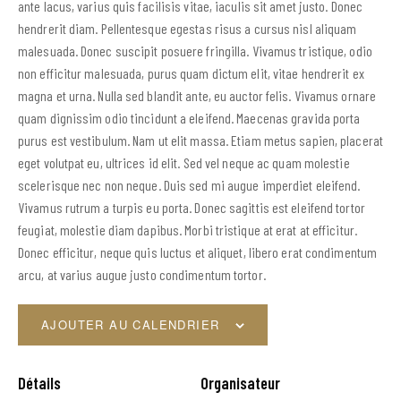
ante lacus, varius quis facilisis vitae, iaculis sit amet justo. Donec
hendrerit diam. Pellentesque egestas risus a cursus nisl aliquam
malesuada. Donec suscipit posuere fringilla. Vivamus tristique, odio
non efficitur malesuada, purus quam dictum elit, vitae hendrerit ex
magna et urna. Nulla sed blandit ante, eu auctor felis. Vivamus ornare
quam dignissim odio tincidunt a eleifend. Maecenas gravida porta
purus est vestibulum. Nam ut elit massa. Etiam metus sapien, placerat
eget volutpat eu, ultrices id elit. Sed vel neque ac quam molestie
scelerisque nec non neque. Duis sed mi augue imperdiet eleifend.
Vivamus rutrum a turpis eu porta. Donec sagittis est eleifend tortor
feugiat, molestie diam dapibus. Morbi tristique at erat at efficitur.
Donec efficitur, neque quis luctus et aliquet, libero erat condimentum
arcu, at varius augue justo condimentum tortor.
AJOUTER AU CALENDRIER
Détails
Organisateur