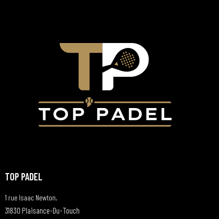
E
S
É
V
È
N
E
M
E
N
T
S
TOP PADEL
1 rue Isaac Newton,
31830 Plaisance-Du-Touch