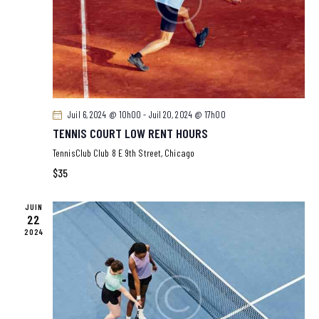
E
S
É
V
È
N
Juil 6, 2024 @ 10h00
-
Juil 20, 2024 @ 17h00
E
TENNIS COURT LOW RENT HOURS
M
TennisClub Club
8 E 9th Street, Chicago
E
$35
N
T
JUIN
22
S
2024