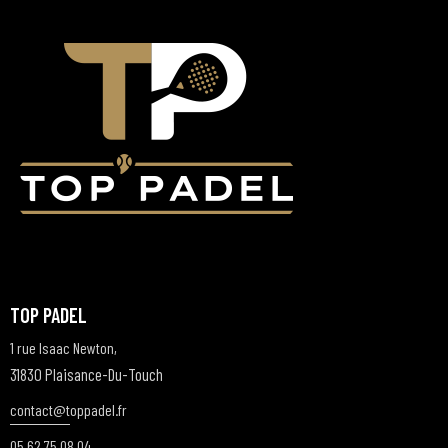
É
V
È
N
E
M
E
N
T
S
TOP PADEL
1 rue Isaac Newton,
31830 Plaisance-Du-Touch
contact@t
oppadel.fr
05 62 75 08 04