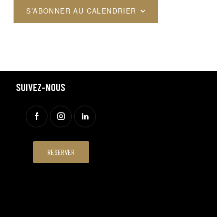
N
N
S’ABONNER AU CALENDRIER
T
T
,
,
SUIVEZ-NOUS
RESERVER