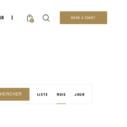
UB
BOOK A COURT
0
N
HERCHER
LISTE
MOIS
JOUR
A
V
I