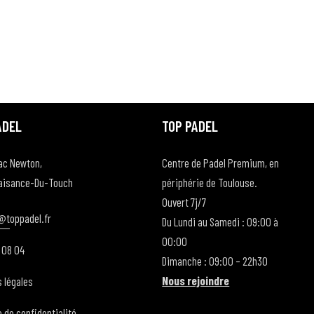
N
N
N
T
T
T
,
,
,
ADEL
TOP PADEL
aac Newton,
Centre de Padel Premium, en
laisance-Du-Touch
périphérie de Toulouse.
Ouvert 7j/7
@t
oppadel.fr
Du Lundi au Samedi : 09:00 à
00:00
 08 04
Dimanche : 09:00 – 22h30
Nous rejoindre
 légales
e de confidentialité