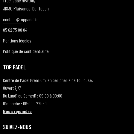
1 rue Isaac Newton,
E
31830 Plaisance-Du-Touch
S
contact@t
oppadel.fr
É
V
05 62 75 08 04
È
Mentions légales
N
Politique de confidentialité
E
M
TOP PADEL
E
N
Centre de Padel Premium, en périphérie de Toulouse.
T
Ouvert 7j/7
S
Du Lundi au Samedi : 09:00 à 00:00
Dimanche : 09:00 – 22h30
Nous rejoindre
SUIVEZ-NOUS