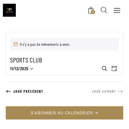
0
Il n’y a pas de évènements à venir.
SPORTS CLUB
R
N
11/12/2025
R
J
e
S
A
E
o
c
é
V
u
C
h
r
l
I
H
e
JOUR PRÉCÉDENT
JOUR SUIVANT
e
r
G
E
c
c
A
R
h
t
T
e
S’ABONNER AU CALENDRIER
C
i
I
H
o
O