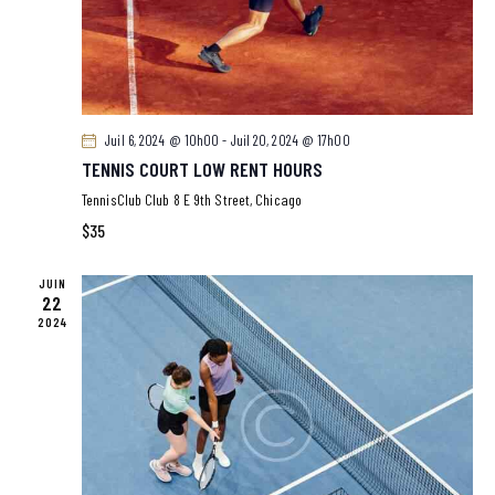
S
É
V
È
N
Juil 6, 2024 @ 10h00
-
Juil 20, 2024 @ 17h00
E
TENNIS COURT LOW RENT HOURS
M
TennisClub Club
8 E 9th Street, Chicago
E
$35
N
T
JUIN
22
S
2024