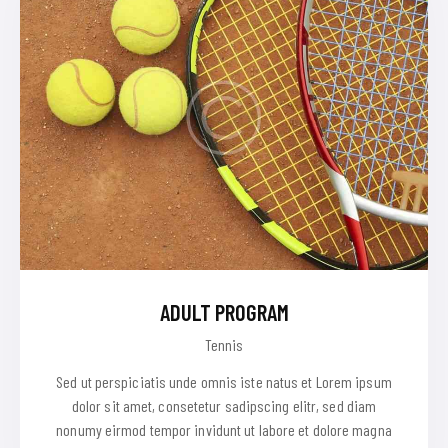
ADULT PROGRAM
Tennis
Sed ut perspiciatis unde omnis iste natus et Lorem ipsum
dolor sit amet, consetetur sadipscing elitr, sed diam
nonumy eirmod tempor invidunt ut labore et dolore magna