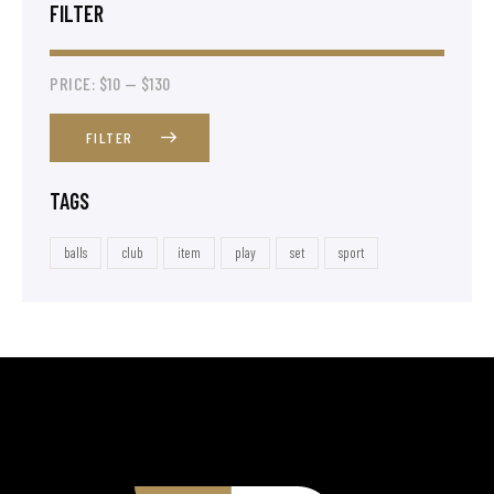
FILTER
PRICE:
$10
—
$130
FILTER
TAGS
balls
club
item
play
set
sport