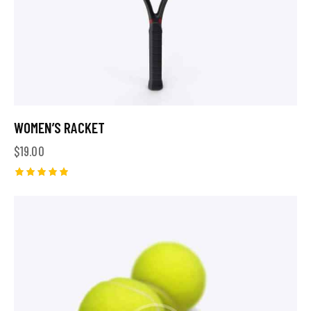
WOMEN’S RACKET
$
19.00
Rated
5.00
out of 5